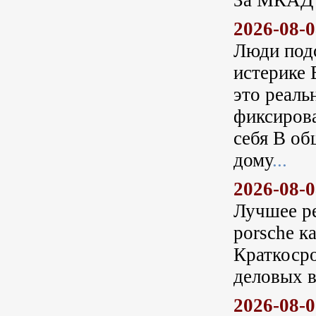
За МКАД 
2026-08-
Люди под
истерике 
это реаль
фиксирова
себя В об
дому
...
2026-08-
Лучшее ре
porsche к
Краткосро
деловых в
2026-08-