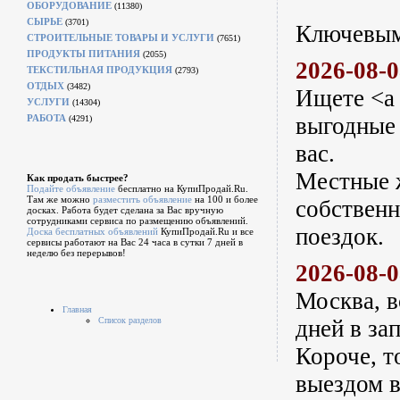
ОБОРУДОВАНИЕ
(11380)
СЫРЬЕ
(3701)
Ключевым 
СТРОИТЕЛЬНЫЕ ТОВАРЫ И УСЛУГИ
(7651)
ПРОДУКТЫ ПИТАНИЯ
(2055)
2026-08-
ТЕКСТИЛЬНАЯ ПРОДУКЦИЯ
(2793)
ОТДЫХ
(3482)
Ищете <a 
УСЛУГИ
(14304)
РАБОТА
выгодные
(4291)
вас.
Местные ж
Как продать быстрее?
Подайте объявление
бесплатно на КупиПродай.Ru.
Там же можно
разместить объявление
на 100 и более
собственн
досках. Работа будет сделана за Вас вручную
сотрудниками сервиса по размещению объявлений.
поездок.
Доска бесплатных объявлений
КупиПродай.Ru и все
сервисы работают на Вас 24 часа в сутки 7 дней в
неделю без перерывов!
2026-08-
Москва, в
Главная
Список разделов
дней в за
Короче, т
выездом в