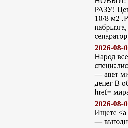
НОВЫЙ! "
РАЗУ! Це
10/8 м2 .
набрызга,
сепаратор
2026-08-
Народ все
специалис
— авет ми
денег В о
href= мир
2026-08-
Ищете <a 
— выгодн