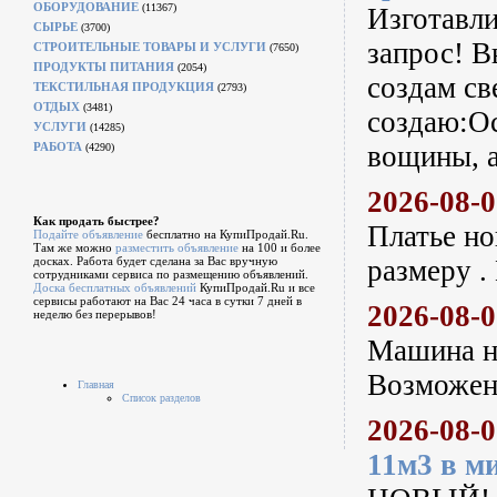
ОБОРУДОВАНИЕ
(11367)
Изготавл
СЫРЬЕ
(3700)
запрос! В
СТРОИТЕЛЬНЫЕ ТОВАРЫ И УСЛУГИ
(7650)
ПРОДУКТЫ ПИТАНИЯ
(2054)
создам св
ТЕКСТИЛЬНАЯ ПРОДУКЦИЯ
(2793)
ОТДЫХ
(3481)
создаю:Ос
УСЛУГИ
(14285)
РАБОТА
вощины, а
(4290)
2026-08-
Как продать быстрее?
Платье но
Подайте объявление
бесплатно на КупиПродай.Ru.
Там же можно
разместить объявление
на 100 и более
досках. Работа будет сделана за Вас вручную
размеру .
сотрудниками сервиса по размещению объявлений.
Доска бесплатных объявлений
КупиПродай.Ru и все
сервисы работают на Вас 24 часа в сутки 7 дней в
2026-08-
неделю без перерывов!
Машина не
Возможен 
Главная
Список разделов
2026-08-
11м3 в м