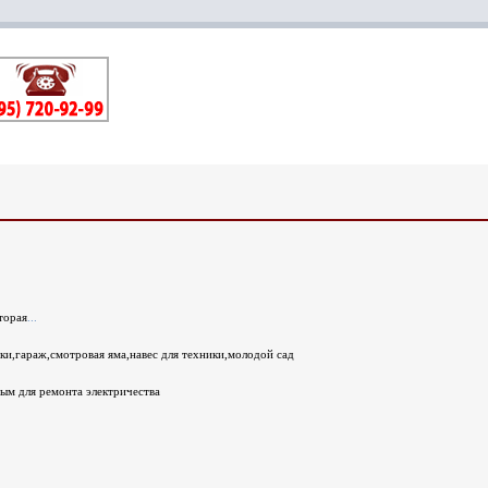
торая
...
ки,гараж,смотровая яма,навес для техники,молодой сад
мым для ремонта электричества