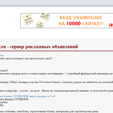
.ru - сервер рекламных объявлений
ень
вет, консультация и как происходит заказ?
рсами?
лючается прежде всего в опыте наших поставщиков — старейшей французской компании, ко
ощадь 104м2 площадь участка 14 соток в близи с городом, рядом лес,имеются хоз построй
ки в квартире , в доме , на дачи . Выезд на специализированной машине со всем необходи
ые блоки, СТЭНБЛОК цена указана за 1м3
 блок фирмы СТЭНБЛОК
 кубов
00)
локи стеновые, пеноблок, строительные блоки, материалы для строительства дома.