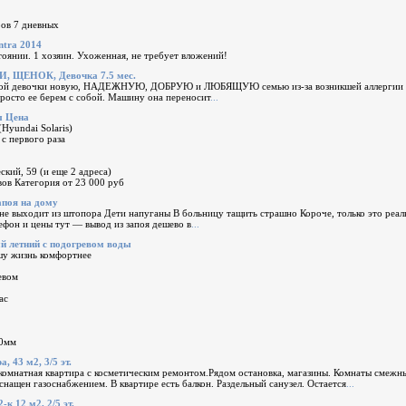
ов 7 дневных
tra 2014
оянии. 1 хозяин. Ухоженная, не требует вложений!
 ЩЕНОК, Девочка 7.5 мес.
й девочки новую, НАДЕЖНУЮ, ДОБРУЮ и ЛЮБЯЩУЮ семью из-за возникшей аллергии (к сожа
просто ее берем с собой. Машину она переносит
...
 Цена
Hyundai Solaris)
с первого раза
ский, 59 (и еще 2 адреса)
ывов Категория от 23 000 руб
апоя на дому
е выходит из штопора Дети напуганы В больницу тащить страшно Короче, только это реаль
ефон и цены тут — вывод из запоя дешево в
...
 летний с подогревом воды
шу жизнь комфортнее
евом
ас
00мм
а, 43 м2, 3/5 эт.
омнатная квартира с косметическим ремонтом.Рядом остановка, магазины. Комнаты смежные
снащен газоснабжением. В квартире есть балкон. Раздельный санузел. Остается
...
-к 12 м2, 2/5 эт.