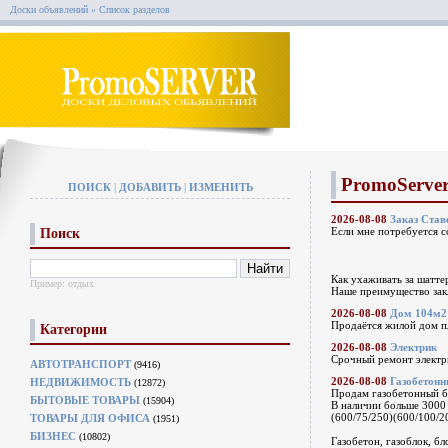
Доски объявлений
» Список разделов
PromoServer
ПОИСК
|
ДОБАВИТЬ
|
ИЗМЕНИТЬ
2026-08-08
Заказ Став
Если мне потребуется со
Поиск
Как ухаживать за шатте
Пример:
отдых
Наше преимущество зак
2026-08-08
Дом 104м2
Продаётся жилой дом пл
Категории
2026-08-08
Электрик
Срочный ремонт электри
АВТОТРАНСПОРТ
(9416)
2026-08-08
Газобетонн
НЕДВИЖИМОСТЬ
(12872)
Продам газобетонный
БЫТОВЫЕ ТОВАРЫ
(15904)
В наличии больше 3000
(600/75/250)(600/100/2
ТОВАРЫ ДЛЯ ОФИСА
(1951)
БИЗНЕС
(10802)
Газобетон, газоблок, б