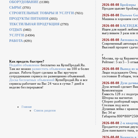
ОБОРУДОВАНИЕ
(11380)
2026-08-08
Бройлеры
СЫРЬЕ
(3701)
Продам цыплят бройлер
СТРОИТЕЛЬНЫЕ ТОВАРЫ И УСЛУГИ
(7651)
2026-08-08
Daewoo Gen
ПРОДУКТЫ ПИТАНИЯ
(2055)
Машина в хорошем сост
ТЕКСТИЛЬНАЯ ПРОДУКЦИЯ
(2793)
2026-08-08
БАСЕНДЖИ,
Ищем для нашей любимо
ОТДЫХ
(3482)
выгуливаем 3 раза или 
УСЛУГИ
(14304)
2026-08-08
Автошколы
РАБОТА
(4291)
Современный автопарк (
Высокий процент сдачи 
г
Москва, пр-зд Керамиче
Как продать быстрее?
Рейтинг: 5 из 5 - 5 отз
Подайте объявление
бесплатно на КупиПродай.Ru.
Там же можно
разместить объявление
на 100 и более
2026-08-08
Вывод из з
досках. Работа будет сделана за Вас вручную
Люди подскажите Отец н
сотрудниками сервиса по размещению объявлений.
состояние В общем, тел
Доска бесплатных объявлений
КупиПродай.Ru и все
2026-08-08
Душ дачный
сервисы работают на Вас 24 часа в сутки 7 дней в
Душ летний сделает Ва
неделю без перерывов!
Комплектация
Ёмкость 128 л с подогр
Шторка на магнитах
Сборно разборный карк
Стеллаж под ноги
Главная
Душевая лейка с краном
Список разделов
Вес 34 кг
Габариты 800*800*25
2026-08-08
2-к квартир
Продается уютная двухк
Дом панельного типа, о
2026-08-08
Комната в 2